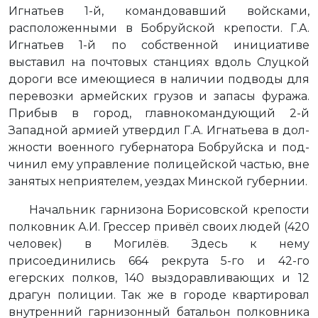
Игнатьев 1-й, командовавший войсками,
расположенными в Бобруйской крепости. Г.А.
Игнатьев 1-й по собственной инициативе
выставил на почтовых станциях вдоль Слуцкой
дороги все имеющиеся в наличии подводы для
перевозки армейских грузов и запасы фуража.
Прибыв в город, главнокомандующий 2-й
Западной армией утвердил Г.А. Игнатьева в дол­
жности военного гyбeрнатора Бобруйска и под­
чинил ему управление полицейской частью, вне
занятых неприятелем, уездах Минской губернии.
Начальник гарнизона Борисовской крепости
полковник А.И. Грессер привёл своих людей (420
человек) в Могилёв. Здесь к нему
присоединились 664 рекрута 5-го и 42-го
егерских полков, 140 выздоравливающих и 12
драгун полиции. Так же в городе квартировал
внутренний гарнизонный батальон полковника