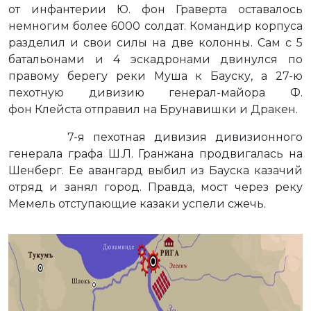
от инфантерии Ю. фон Граверта оставалось
немногим более 6000 солдат. Командир корпуса
разделил и свои силы на две колонны. Сам с 5
батальонами и 4 эскадронами двинулся по
правому берегу реки Муша к Бауску, а 27-ю
пехотную дивизию генерал-майора Ф.
фон Клейста отправил на Брунавишки и Дракен.
7-я пехотная дивизия дивизионного
генерала графа Ш.Л. Гранжана продвигалась на
Шенберг. Ее авангард выбил из Бауска казачий
отряд и занял город. Правда, мост через реку
Мемель отступающие казаки успели сжечь.