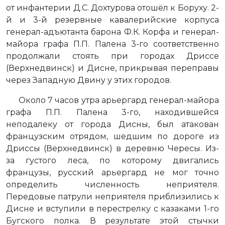
от инфантерии Д.С. Дохтурова отошёл к Боруху. 2-
й и 3-й резервные кавалерийские корпуса
генерал-адъютанта барона Ф.К. Корфа и генерал-
майора графа П.П. Палена 3-го соответственно
продолжали стоять при городах Дриссе
(Верхнедвинск) и Дисне, прикрывая переправы
через Западную Двину у этих городов.
Около 7 часов утра арьергард генерал-майора
графа П.П. Палена 3-го, находившейся
неподалеку от города Дисны, был атакован
французским отрядом, шедшим по дороге из
Дриссы (Верхнедвинск) в деревню Чересы. Из-
за густого леса, по которому двигались
французы, русский арьергард не мог точно
определить численность неприятеля.
Передовые патрули неприятеля приблизились к
Дисне и вступили в перестрелку с казаками 1-го
Бугского полка. В результате этой стычки