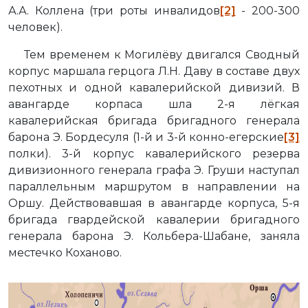
А.А. Коллена (три роты инвалидов
[2]
- 200-300
человек).
Тем временем к Могилёву двигался Сводный
корпус маршала герцога Л.Н. Даву в составе двух
пехотных и одной кавалерийской дивизий. В
авангарде корпаса шла 2-я лёгкая
кавалерийская бригада бригадного генерала
барона Э. Бордесуля (1-й и 3-й конно-егерские
[3]
полки). 3-й корпус кавалерийского резерва
дивизионного генерала графа Э. Груши наступал
параллельным маршрутом в направлении на
Оршу. Действовавшая в авангарде корпуса, 5-я
бригада гвардейской кавалерии бригадного
генерала барона Э. Кольбера-Шабане, заняла
местечко Коханово.