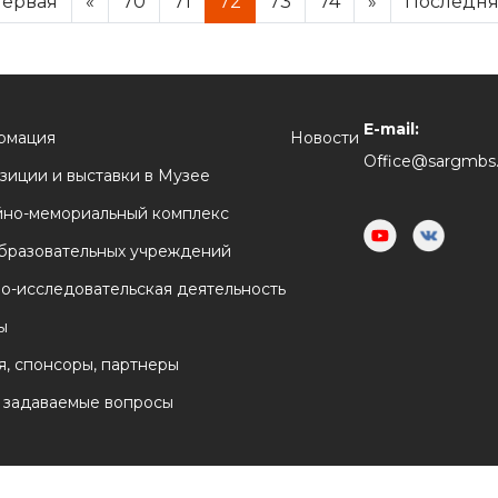
ервая
«
70
71
72
73
74
»
Последн
E-mail:
рмация
Новости
Office@sargmbs.
зиции и выставки в Музее
но-мемориальный комплекс
бразовательных учреждений
о-исследовательская деятельность
ы
я, спонсоры, партнеры
 задаваемые вопросы