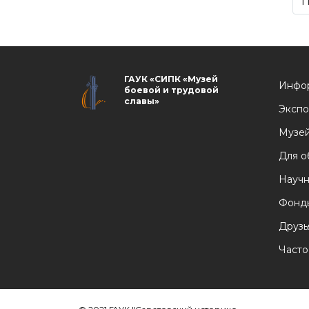
П
ГАУК «СИПК «Музей
Инфо
боевой и трудовой
славы»
Экспо
Музей
Для о
Научн
Фонд
Друзь
Часто