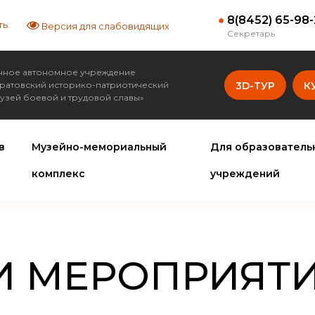
8(8452) 65-98
ть
Версия для слабовидящих
Секретарь
нное автономное учреждение
аратовский историко-патриотический
3D-ТУР
К
узей боевой и трудовой славы»
в
Музейно-мемориальный
Для образователь
комплекс
учреждений
И МЕРОПРИЯТ